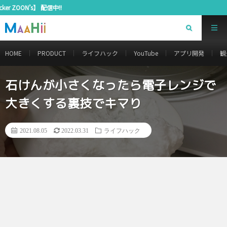
YouTu
HOME
PRODUCT
ライフハック
YouTube
アプリ開発
観
石けんが小さくなったら電子レンジで
大きくする裏技でキマり
2021.08.05
2022.03.31
ライフハック