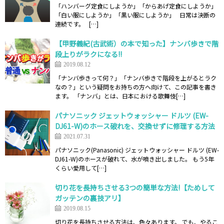
「ハンバーグ定食にしようか」「からあげ定食にしようか」
「白い服にしようか」「黒い服にしようか」 日常は決断の
連続です。 […]
【甲野義紀(古武術）の本で知った】ナンバ歩きで階
段上りがラクになる!!
2019.08.12
「ナンバ歩きって何？」「ナンバ歩きで階段を上がるとラク
なの？」という疑問をお持ちの方へ向けて、この記事を書き
ます。 「ナンバ」とは、日本における歌舞伎[…]
パナソニック ジェットウォッシャー ドルツ (EW-
DJ61-W)のホース破れを、交換せずに修理する方法
2021.07.31
パナソニック(Panasonic) ジェットウォッシャー ドルツ (EW-
DJ61-W)のホースが破れて、水が噴き出しました。 もう5年
くらい愛用して[…]
切り花を長持ちさせる3つの簡単な方法!【ためして
ガッテンの裏技アリ】
2019.08.15
切り花を長持ちさせる方法は、色々あります。 でも、やるこ