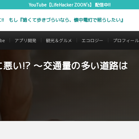
YouTube【LifeHacker ZOON’s】 配信中!!
Yに!! もし『暗くて歩きづらいなら、懐中電灯で照らしたい』
be
アプリ開発
観光＆グルメ
エコロジー
プロフィール
悪い!? ～交通量の多い道路は