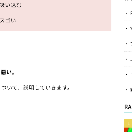
吸い込む
スゴい
に悪い
。
について、説明していきます。
RA