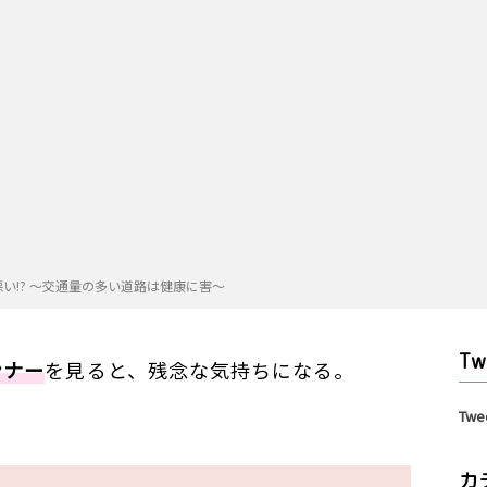
い!? ～交通量の多い道路は健康に害～
Tw
ンナー
を見ると、残念な気持ちになる。
Twe
カ