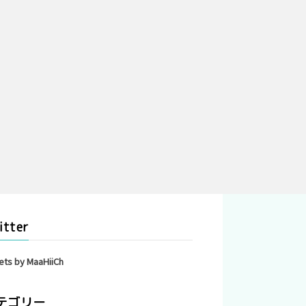
itter
ets by MaaHiiCh
テゴリー