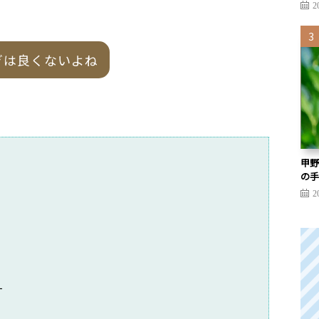
2
ぎは良くないよね
甲野
の手
2
す