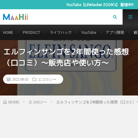
YouTube【LifeHacker ZOON’s】 配信中!!
HOME
PRODUCT
ライフハック
YouTube
アプリ開発
観
エルフィンサンゴを2年間使った感想
（口コミ）～販売店や使い方～
2022.08.02
エコロジー
エコロジー
エルフィンサンゴを2年間使った感想（口コミ）
HOME