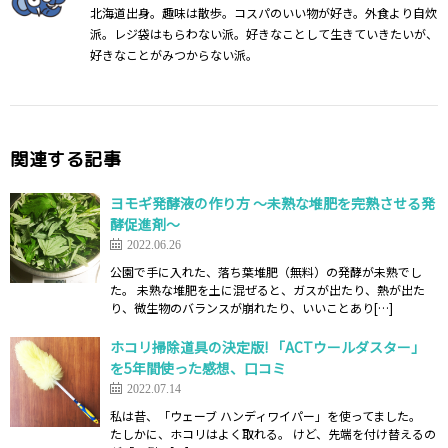
北海道出身。趣味は散歩。コスパのいい物が好き。外食より自炊
派。レジ袋はもらわない派。好きなことして生きていきたいが、
好きなことがみつからない派。
関連する記事
ヨモギ発酵液の作り方 ～未熟な堆肥を完熟させる発
酵促進剤～
2022.06.26
公園で手に入れた、落ち葉堆肥（無料）の発酵が未熟でし
た。 未熟な堆肥を土に混ぜると、ガスが出たり、熱が出た
り、微生物のバランスが崩れたり、いいことあり[…]
ホコリ掃除道具の決定版! 「ACTウールダスター」
を5年間使った感想、口コミ
2022.07.14
私は昔、「ウェーブ ハンディワイパー」を使ってました。
たしかに、ホコリはよく取れる。 けど、先端を付け替えるの