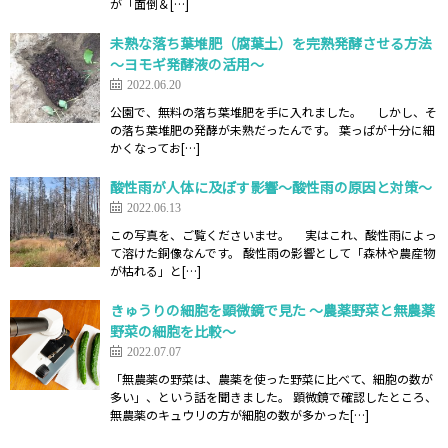
が「面倒＆[…]
未熟な落ち葉堆肥（腐葉土）を完熟発酵させる方法
～ヨモギ発酵液の活用～
2022.06.20
公園で、無料の落ち葉堆肥を手に入れました。 しかし、そ
の落ち葉堆肥の発酵が未熟だったんです。 葉っぱが十分に細
かくなってお[…]
酸性雨が人体に及ぼす影響～酸性雨の原因と対策～
2022.06.13
この写真を、ご覧くださいませ。 実はこれ、酸性雨によっ
て溶けた銅像なんです。 酸性雨の影響として「森林や農産物
が枯れる」と[…]
きゅうりの細胞を顕微鏡で見た ～農薬野菜と無農薬
野菜の細胞を比較～
2022.07.07
「無農薬の野菜は、農薬を使った野菜に比べて、細胞の数が
多い」、という話を聞きました。 顕微鏡で確認したところ、
無農薬のキュウリの方が細胞の数が多かった[…]