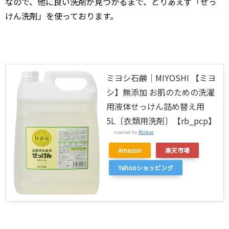
なので、他に良い洗剤が見つかるまで、とりあえず「せっ
けん洗剤」を使っております。
ミヨシ石鹸｜MIYOSHI 【ミヨ
シ】無添加 お肌のための洗濯
用液体せっけん詰め替え用
5L〔衣類用洗剤〕【rb_pcp】
created by
Rinker
Amazon
楽天市場
Yahooショッピング