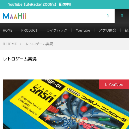
ouTube【LifeHacker ZOON’s】 配信中!!
HOME
PRODUCT
ライフハック
YouTube
アプリ開発
観
レトロゲーム実況
HOME
レトロゲーム実況
YouTube