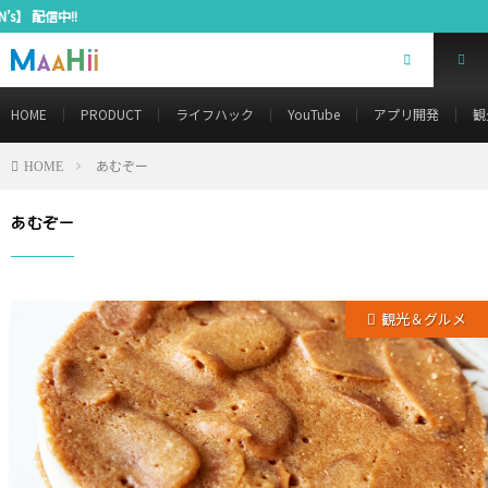
YouTube
HOME
PRODUCT
ライフハック
YouTube
アプリ開発
観
あむぞー
HOME
あむぞー
観光＆グルメ