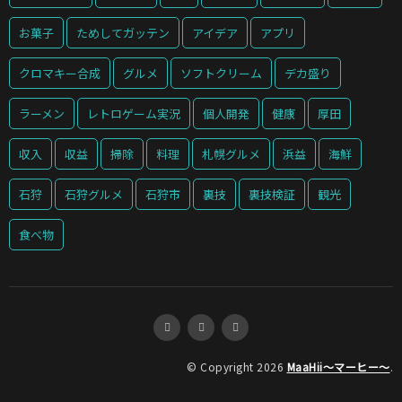
お菓子
ためしてガッテン
アイデア
アプリ
クロマキー合成
グルメ
ソフトクリーム
デカ盛り
ラーメン
レトロゲーム実況
個人開発
健康
厚田
収入
収益
掃除
料理
札幌グルメ
浜益
海鮮
石狩
石狩グルメ
石狩市
裏技
裏技検証
観光
食べ物
© Copyright 2026
MaaHii～マーヒー～
.