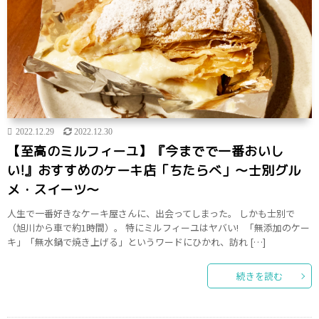
2022.12.29
2022.12.30
【至高のミルフィーユ】『今までで一番おいし
い!』おすすめのケーキ店「ちたらべ」～士別グル
メ・スイーツ～
人生で一番好きなケーキ屋さんに、出会ってしまった。 しかも士別で
（旭川から車で約1時間）。 特にミルフィーユはヤバい! 「無添加のケー
キ」「無水鍋で焼き上げる」というワードにひかれ、訪れ […]
続きを読む