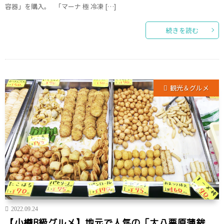
容器」を購入。 「マーナ 極 冷凍 […]
続きを読む
観光＆グルメ
2022.09.24
【小樽B級グルメ】地元で人気の「大八栗原蒲鉾