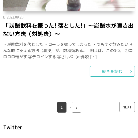
2022.09.23
「炭酸飲料を振った! 落とした!」～炭酸水が噴き出
ない方法（対処法）～
・炭酸飲料を落とした ・コーラを振ってしまった ・でもすぐ飲みたい そ
んな時に使える方法（裏技）が、数種類ある。 例えば、この3つ。 ➀コ
ロコロ転がす ➁デコピンする ③さけぶ（or鼻歌 […]
続きを読む
NEXT
1
…
8
Twitter