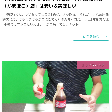
（かまぼこ）店」は安い＆美味しい!!
小樽に行くと、つい買ってしまうB級グルメがある。 それが、大八栗原蒲
鉾店（だいはちくりはらかまぼこてん）のカマボコだ。 大正3年創業だよ
小樽でカマボコといえば、「かま栄」でしょ!? っ […]
続きを読む
ライフハック