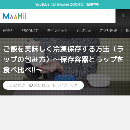
YouTube【LifeHacker ZOON’s】 配信中!!
HOME
PRODUCT
ライフハック
YouTube
アプリ開発
観
ご飯を美味しく冷凍保存する方法（ラ
ップの包み方）～保存容器とラップを
食べ比べ!!～
2022.10.24
2022.12.22
ライフハック