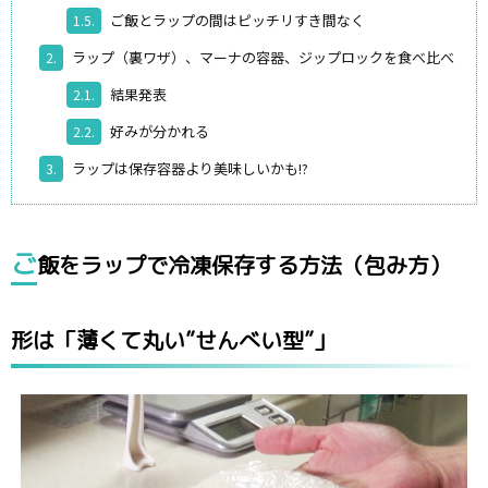
ご飯とラップの間はピッチリすき間なく
1.5.
ラップ（裏ワザ）、マーナの容器、ジップロックを食べ比べ
2.
結果発表
2.1.
好みが分かれる
2.2.
ラップは保存容器より美味しいかも!?
3.
ご
飯をラップで冷凍保存する方法（包み方）
形は「薄くて丸い”せんべい型”」