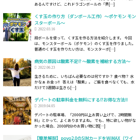
あるんですけど、これドラゴンボールの「界[…]
くす玉の作り方（ダンボール工作）～ポケモン モン
スターボール～
2022.03.16
段ボールを使って、くす玉を作る方法を紹介します。 今回
は、モンスターボール（ポケモン）のくす玉を作りました。
普通のくす玉を作りたい方は、モンスターボ[…]
病気の原因は酸素不足!? ～酸素を補給する方法～
2022.06.23
生きるために、いちばん必要なのは何ですか？ 食べ物？ 水
かなぁ お金っ!! 答えは「酸素」。 ご飯を食べなくても、水
だけで3週間は生きら[…]
デパートの駐車料金を無料にする!?お得な方法!!
2019.04.05
デパートの駐車場、「2000円以上お買い上げで、2時間無
料」とかって、よくありますよね。 でも、特に欲しい物がな
かった場合、2000円分のお買い物に困[…]
【簡単解説】povo2.0のSIMカードをWiMAX（ワイ