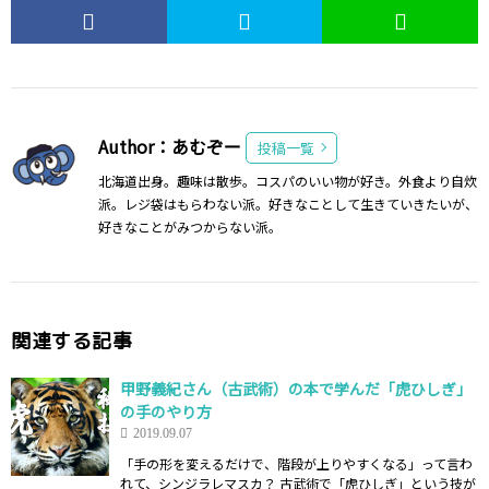
Author：あむぞー
投稿一覧
北海道出身。趣味は散歩。コスパのいい物が好き。外食より自炊
派。レジ袋はもらわない派。好きなことして生きていきたいが、
好きなことがみつからない派。
関連する記事
甲野義紀さん（古武術）の本で学んだ「虎ひしぎ」
の手のやり方
2019.09.07
「手の形を変えるだけで、階段が上りやすくなる」って言わ
れて、シンジラレマスカ？ 古武術で「虎ひしぎ」という技が