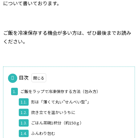
について書いております。
ご飯を冷凍保存する機会が多い方は、ぜひ最後までお読み
ください。
目次
ご飯をラップで冷凍保存する方法（包み方）
1.
形は「薄くて丸い”せんべい型”」
1.1.
炊き立てを温かいうちに
1.2.
ごはん茶碗1杯分（約150ｇ）
1.3.
ふんわり包む
1.4.