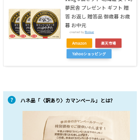
夢民舎 プレゼント ギフト 贈
答 お返し 贈答品 御歳暮 お歳
暮 お中元
created by
Rinker
Amazon
楽天市場
Yahooショッピング
ハネ品「〈訳あり〉カマンベール」とは?