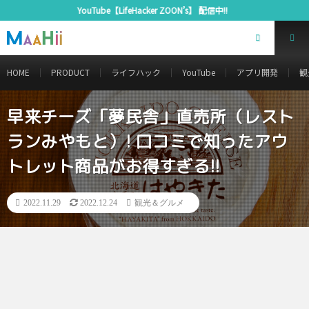
ube【LifeHacker ZOON’s】 配信中!!
HOME
PRODUCT
ライフハック
YouTube
アプリ開発
観
早来チーズ「夢民舎」直売所（レスト
ランみやもと）! 口コミで知ったアウ
トレット商品がお得すぎる!!
2022.11.29
2022.12.24
観光＆グルメ